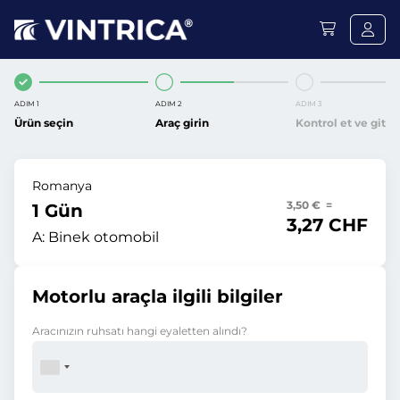
ADIM 1
ADIM 2
ADIM 3
Ürün seçin
Araç girin
Kontrol et ve git
Romanya
3,50 € =
1 Gün
3,27 CHF
A:
Binek otomobil
Motorlu araçla ilgili bilgiler
Aracınızın ruhsatı hangi eyaletten alındı?