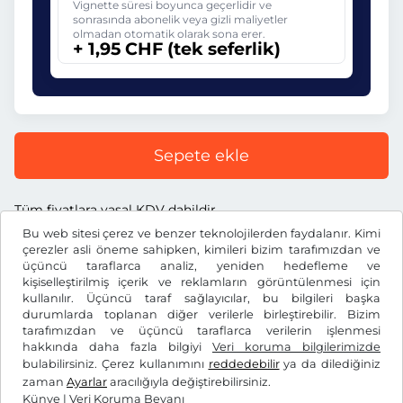
Vignette süresi boyunca geçerlidir ve
sonrasında abonelik veya gizli maliyetler
olmadan otomatik olarak sona erer.
+ 1,95 CHF (tek seferlik)
Sepete ekle
Tüm fiyatlara yasal KDV dahildir.
Bu web sitesi çerez ve benzer teknolojilerden faydalanır. Kimi
çerezler asli öneme sahipken, kimileri bizim tarafımızdan ve
üçüncü taraflarca analiz, yeniden hedefleme ve
kişiselleştirilmiş içerik ve reklamların görüntülenmesi için
kullanılır. Üçüncü taraf sağlayıcılar, bu bilgileri başka
CHF
durumlarda toplanan diğer verilerle birleştirebilir. Bizim
tarafımızdan ve üçüncü taraflarca verilerin işlenmesi
hakkında daha fazla bilgiyi
Veri koruma bilgilerimizde
Facebook
Instagram
bulabilirsiniz. Çerez kullanımını
reddedebilir
ya da dilediğiniz
zaman
Ayarlar
aracılığıyla değiştirebilirsiniz.
Genel Ticaret Koşulları / Fesih Hakkı
Veri Koruma Beyanı
Künye
|
Veri Koruma Beyanı