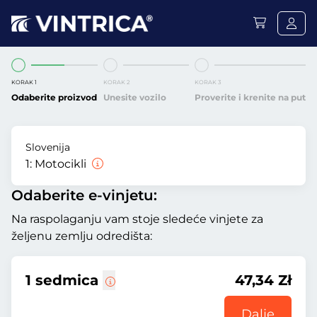
KORAK 1
KORAK 2
KORAK 3
Odaberite proizvod
Unesite vozilo
Proverite i krenite na put
Slovenija
1:
Motocikli
Odaberite e-vinjetu:
Na raspolaganju vam stoje sledeće vinjete za
željenu zemlju odredišta:
1 sedmica
47,34 Zł
Dalje