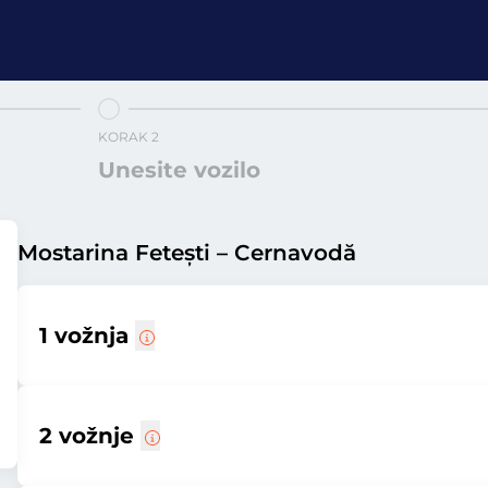
KORAK 2
Unesite vozilo
Mostarina Fetești – Cernavodă
1 vožnja
2 vožnje