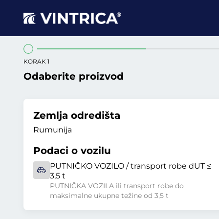
KORAK 1
Odaberite proizvod
Zemlja odredišta
Rumunija
Podaci o vozilu
PUTNIČKO VOZILO / transport robe dUT ≤
3,5 t
PUTNIČKA VOZILA ili transport robe do
maksimalne ukupne težine od 3,5 t