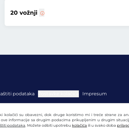
20 vožnji
zaštiti podataka
Postavke kolačića
Impresum
eki kolačići su obavezni, dok druge koristimo mi i treće strane za a
i ove informacije sa drugim podacima prikupljenim u drugim situacij
štiti podataka
. Možete odbiti upotrebu
kolačića
ili u svako doba
prilago