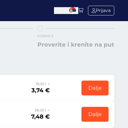
€
EUR
Prijava
KORAK 3
Proverite i krenite na put
19,00 l =
Dalje
3,74 €
38,00 l =
Dalje
7,48 €