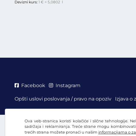
Devizni kurs:
1 € = 5,0802 l
Facebook
Instagram
Opšti uslovi poslovanja / pravo na opoziv
Izjava o 
Ova veb-stranica koristi kolačiće i slične tehnologije. N
sadržaja i reklamiranja. Treće strane mogu kombinovat
trećih strana možete pronaći u našim
informacijama o za