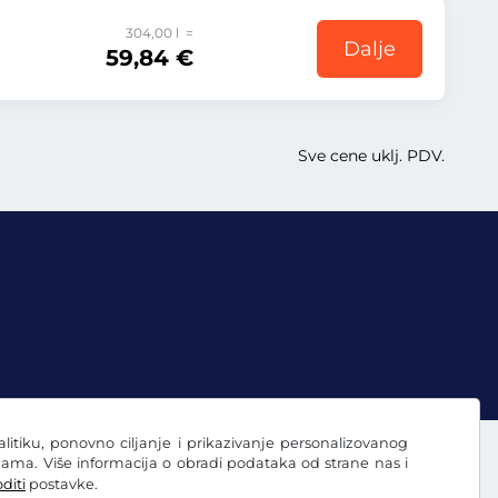
304,00 l =
Dalje
59,84 €
Sve cene uklj. PDV.
nalitiku, ponovno ciljanje i prikazivanje personalizovanog
ama. Više informacija o obradi podataka od strane nas i
diti
postavke.