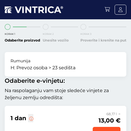
KORAK 1
KORAK 2
KORAK 3
Odaberite proizvod
Unesite vozilo
Proverite i krenite na put
Rumunija
H:
Prevoz osoba > 23 sedišta
Odaberite e-vinjetu:
Na raspolaganju vam stoje sledeće vinjete za
željenu zemlju odredišta:
68,17 l =
1 dan
13,00 €