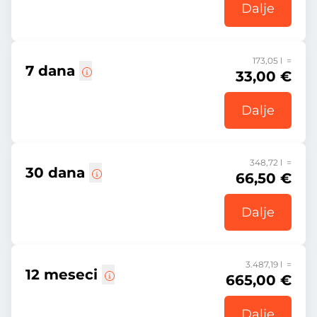
Dalje
173,05 l =
7 dana
33,00 €
Dalje
348,72 l =
30 dana
66,50 €
Dalje
3.487,19 l =
12 meseci
665,00 €
Dalje