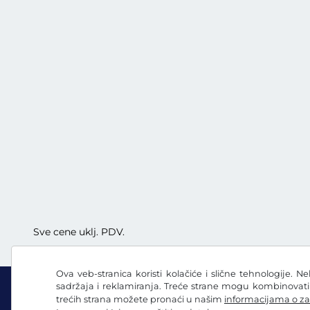
Sve cene uklj. PDV.
Ova veb-stranica koristi kolačiće i slične tehnologije. N
sadržaja i reklamiranja. Treće strane mogu kombinovat
trećih strana možete pronaći u našim
informacijama o za