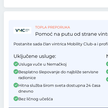
TOPLA PREPORUKA
Pomoć na putu od strane vintr
Postanite sada član vintrica Mobility Club-a i profi
Uključene usluge:
Usluga vuče u Nemačkoj
Besplatno šlepovanje do najbliže servisne
radionice
Hitna služba širom sveta dostupna 24 časa
dnevno
Bez ličnog učešća