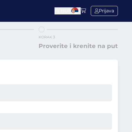
Ft
HUF
Prijava
KORAK 3
Proverite i krenite na put