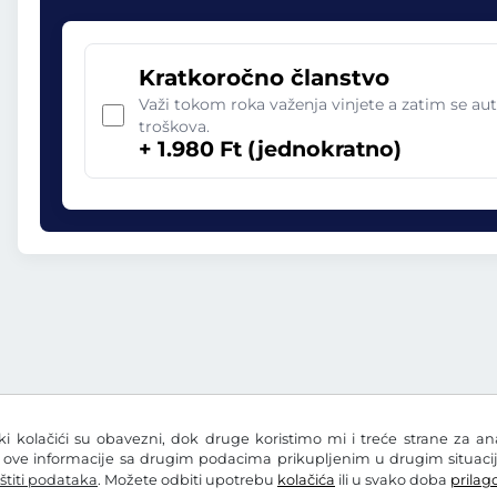
Kratkoročno članstvo
Važi tokom roka važenja vinjete a zatim se aut
troškova.
+ 1.980 Ft (jednokratno)
eki kolačići su obavezni, dok druge koristimo mi i treće strane za a
i ove informacije sa drugim podacima prikupljenim u drugim situacij
štiti podataka
. Možete odbiti upotrebu
kolačića
ili u svako doba
prilago