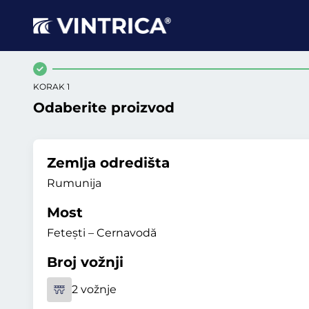
KORAK 1
Odaberite proizvod
Zemlja odredišta
Rumunija
Most
Fetești – Cernavodă
Broj vožnji
2 vožnje