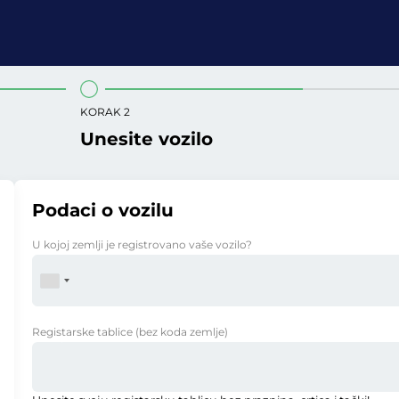
KORAK 2
Unesite vozilo
Podaci o vozilu
U kojoj zemlji je registrovano vaše vozilo?
Registarske tablice
(bez koda zemlje)