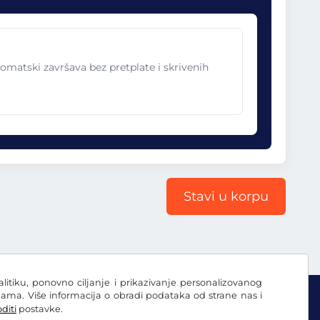
omatski završava bez pretplate i skrivenih
Stavi u korpu
nalitiku, ponovno ciljanje i prikazivanje personalizovanog
ama. Više informacija o obradi podataka od strane nas i
diti
postavke.