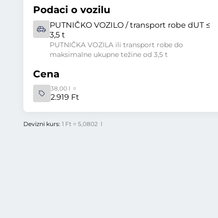
Podaci o vozilu
PUTNIČKO VOZILO / transport robe dUT ≤
3,5 t
PUTNIČKA VOZILA ili transport robe do
maksimalne ukupne težine od 3,5 t
Cena
38,00 l =
2.919 Ft
Devizni kurs:
1 Ft = 5,0802 l