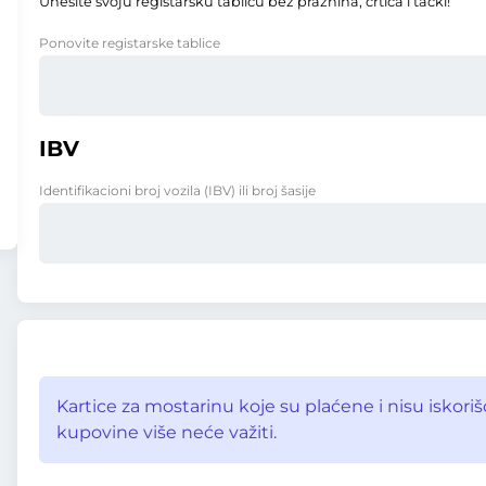
Unesite svoju registarsku tablicu bez praznina, crtica i tački!
Ponovite registarske tablice
IBV
Identifikacioni broj vozila (IBV) ili broj šasije
Kartice za mostarinu koje su plaćene i nisu iskor
kupovine više neće važiti.