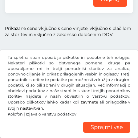
Prikazane cene vključno s ceno vinjete, vključno s plačilom
za storitev in vključno z zakonsko določenim DDV.
Ta spletna stran uporablja piškotke in podobne tehnologije.
Nekateri piškotki so bistvenega pomena, druge pa
Kč
CZK
uporabljamo mi in tretji ponudniki storitev za analizo,
ponovno ciljanje in prikaz prilagojenih vsebin in oglasov. Tretji
ponudniki storitev te podatke po možnosti združijo z drugimi
podatki, ki so bili zbrani v drugih situacijah. Več informacij o
Facebook
Instagram
obdelavi podatkov z naše strani in s strani tretjih ponudnikov
storitev najdete v naših
obvestilih o varstvu podatkov
.
Splošni pogoji poslovanja/preklicna pravica
Uporabo piškotkov lahko kadar koli
zavrnete
ali prilagodite v
Izjava o varstvu podatkov
Nastavitve piškotkov
Kolofon
svojih
nastavitvah
.
Kolofon
|
Izjava o varstvu podatkov
Sprejmi vse