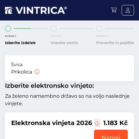
KORAK 1
KORAK 2
KORAK 3
Izberite izdelek
Vnesite vozilo
Preverite in pojdite
Švica
Prikolica
Izberite elektronsko vinjeto:
Za želeno namembno državo so na voljo naslednje
vinjete.
Elektronska vinjeta 2026
1.183 Kč
Naprej