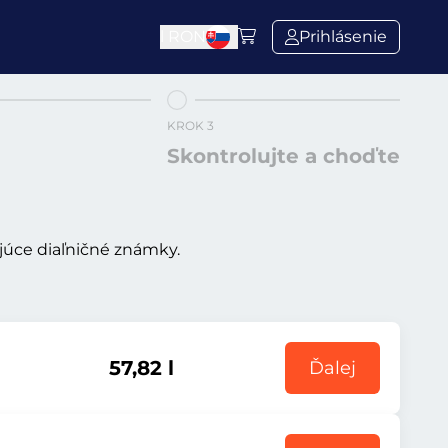
l
RON
Prihlásenie
KROK 3
Skontrolujte a choďte
ujúce diaľničné známky.
57,82 l
Ďalej