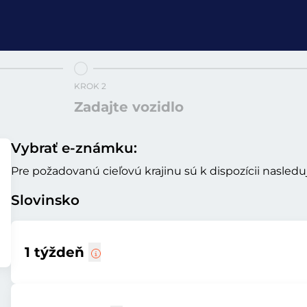
KROK 2
Zadajte vozidlo
Vybrať e-známku:
Pre požadovanú cieľovú krajinu sú k dispozícii nasled
Slovinsko
1 týždeň