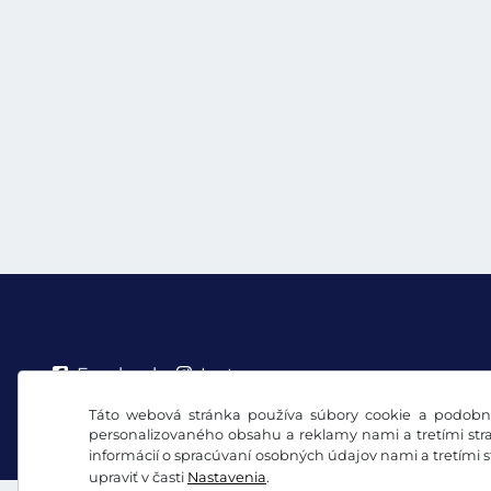
Facebook
Instagram
Táto webová stránka používa súbory cookie a podobné
VOB/právo na odstúpenie
Vyhlásenie o ochrane 
personalizovaného obsahu a reklamy nami a tretími stra
informácií o spracúvaní osobných údajov nami a tretími 
upraviť v časti
Nastavenia
.