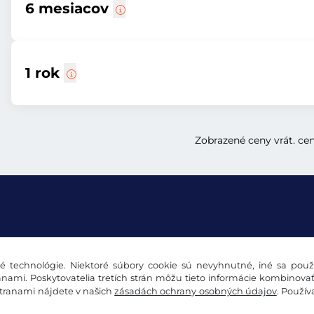
6 mesiacov
1 rok
Zobrazené ceny vrát. ce
 technológie. Niektoré súbory cookie sú nevyhnutné, iné sa použí
údajov
Nastavenia súborov cookie
Impressum
nami. Poskytovatelia tretích strán môžu tieto informácie kombinova
stranami nájdete v našich
zásadách ochrany osobných údajov
. Použí