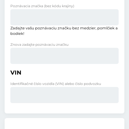
Poznávacia značka
(bez kódu krajiny)
Zadajte vašu poznávaciu značku bez medzier, pomlčiek a
bodiek!
Znova zadajte poznávaciu značku
VIN
Identifikačné číslo vozidla (VIN) alebo číslo podvozku