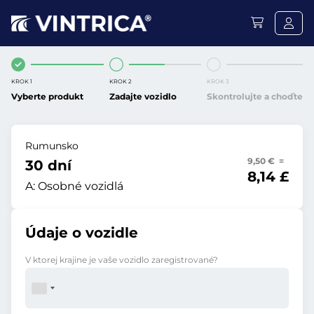
KROK 1
KROK 2
KROK 3
Vyberte produkt
Zadajte vozidlo
Skontrolujte a choďte
Rumunsko
9,50 € =
30 dní
8,14 £
A:
Osobné vozidlá
Údaje o vozidle
V ktorej krajine je vaše vozidlo zaregistrované?