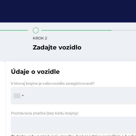
KROK 2
Zadajte vozidlo
Údaje o vozidle
V ktorej krajine je vaše vozidlo zaregistrované?
Poznávacia značka
(bez kódu krajiny)