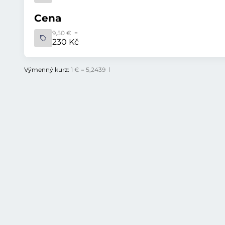
Cena
9,50 € =
230 Kč
Výmenný kurz:
1 € = 5,2439 l