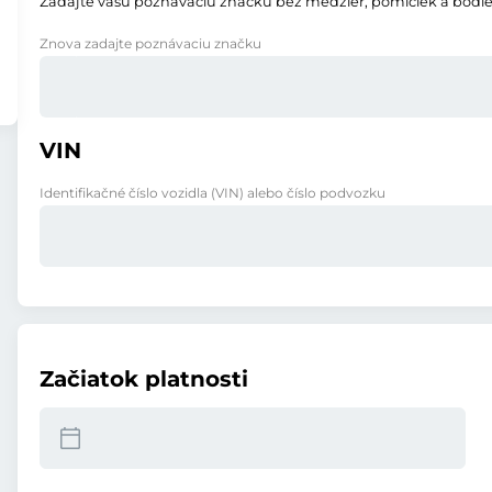
Zadajte vašu poznávaciu značku bez medzier, pomlčiek a bodie
Znova zadajte poznávaciu značku
VIN
Identifikačné číslo vozidla (VIN) alebo číslo podvozku
Začiatok platnosti