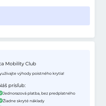
ca Mobility Club
yužívajte výhody poistného krytia!
Náš prísľub:
Jednorazová platba, bez predplatného
Žiadne skryté náklady