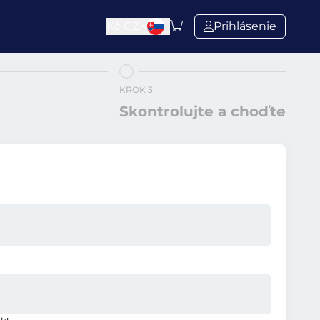
Kč
CZK
Prihlásenie
KROK 3
Skontrolujte a choďte