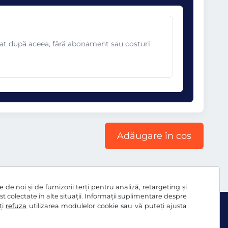
omat după aceea, fără abonament sau costuri
Adăugare în coș
de noi și de furnizorii terți pentru analiză, retargeting și
ost colectate în alte situații. Informații suplimentare despre
ți
refuza
utilizarea modulelor cookie sau vă puteți ajusta