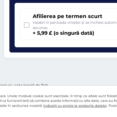
Afilierea pe termen scurt
Valabil în perioada vinietei și se încheie aut
ascunse.
+ 5,99 £ (o singură dată)
i inclusiv cota legală de TVA
re. Unele module cookie sunt esențiale, în timp ce altele sunt folosite 
l ca furnizorii terți să combine aceste informații cu alte date, care au f
 găsite în secțiunea noastră
Indicații cu privire la protecția datelor
. Pute