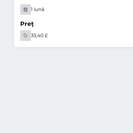
1 lună
Preț
33,40 £