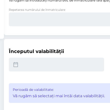
Vă rugăm să introduceţi numărul dvs. de înmatriculare fără spații,
Repetarea numărului de înmatriculare
Începutul valabilităţii
Perioadă de valabilitate:
Vă rugăm să selectaţi mai întâi data valabilităţii.