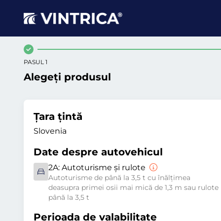
PASUL 1
Alegeți produsul
Țara țintă
Slovenia
Date despre autovehicul
2A:
Autoturisme și rulote
Autoturisme de până la 3,5 t cu înălțimea
deasupra primei osii mai mică de 1,3 m sau rulote
până la 3,5 t
Perioada de valabilitate