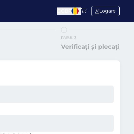
£
GBP
Logare
PASUL 3
Verificați și plecați