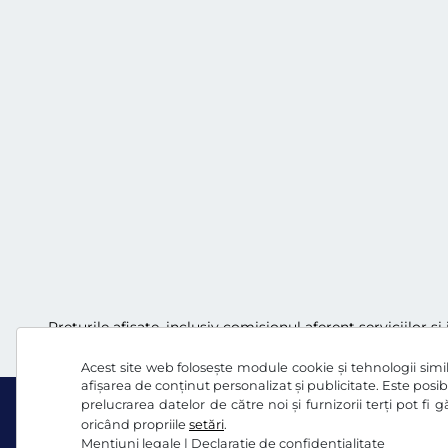
Preţurile afişate, inclusiv comisionul aferent serviciilor ș
Acest site web folosește module cookie și tehnologii simila
afișarea de conținut personalizat și publicitate. Este posibi
prelucrarea datelor de către noi și furnizorii terți pot fi
oricând propriile
setări
.
Mențiuni legale
|
Declaraţie de confidențialitate