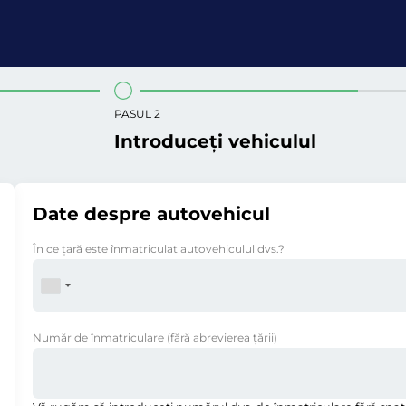
PASUL 2
Introduceți vehiculul
Date despre autovehicul
În ce ţară este înmatriculat autovehiculul dvs.?
Număr de înmatriculare
(fără abrevierea ţării)