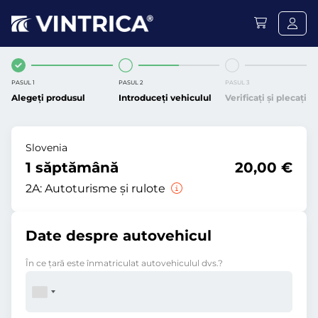
PASUL 1
PASUL 2
PASUL 3
Alegeți produsul
Introduceți vehiculul
Verificați și plecați
Slovenia
1 săptămână
20,00 €
2A:
Autoturisme și rulote
Date despre autovehicul
În ce ţară este înmatriculat autovehiculul dvs.?