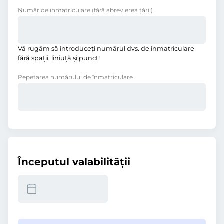
Număr de înmatriculare
(fără abrevierea ţării)
Vă rugăm să introduceţi numărul dvs. de înmatriculare
fără spații, liniuţă și punct!
Repetarea numărului de înmatriculare
Începutul valabilităţii