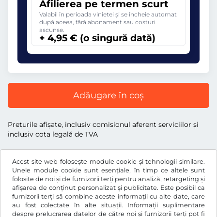
Afilierea pe termen scurt
Valabil în perioada vinietei și se încheie automat
după aceea, fără abonament sau costuri
ascunse.
+ 4,95 € (o singură dată)
Adăugare în coș
Preţurile afişate, inclusiv comisionul aferent serviciilor și
inclusiv cota legală de TVA
Acest site web folosește module cookie și tehnologii similare.
Unele module cookie sunt esențiale, în timp ce altele sunt
folosite de noi și de furnizorii terți pentru analiză, retargeting și
€
EUR
afișarea de conținut personalizat și publicitate. Este posibil ca
furnizorii terți să combine aceste informații cu alte date, care
au fost colectate în alte situații. Informații suplimentare
despre prelucrarea datelor de către noi și furnizorii terți pot fi
Facebook
Instagram