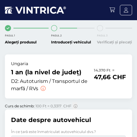
PASUL 1
PASUL 2
PASUL 3
Alegeți produsul
Introduceți vehiculul
Verificați și plecați
Ungaria
14.370 Ft =
1 an (la nivel de județ)
47,66 CHF
D2:
Autoturism / Transportul de
marfă / RVs
Curs de schimb:
100 Ft = 0,3317 CHF
Date despre autovehicul
În ce ţară este înmatriculat autovehiculul dvs.?