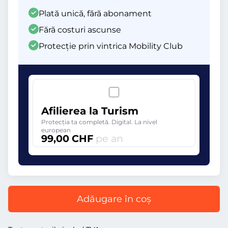
Plată unică, fără abonament
Fără costuri ascunse
Protecție prin vintrica Mobility Club
Afilierea la Turism
Protecția ta completă. Digital. La nivel
european
99,00 CHF
pe an
Adăugare în coș