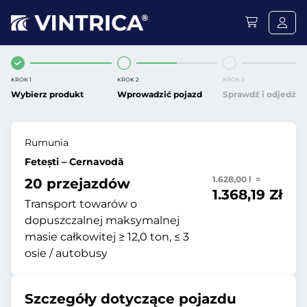
KROK 1
KROK 2
KROK 3
Wybierz produkt
Wprowadzić pojazd
Sprawdź i odjedź
Rumunia
Fetești – Cernavodă
1.628,00 l =
20 przejazdów
1.368,19 Zł
Transport towarów o
dopuszczalnej maksymalnej
masie całkowitej ≥ 12,0 ton, ≤ 3
osie / autobusy
Szczegóły dotyczące pojazdu