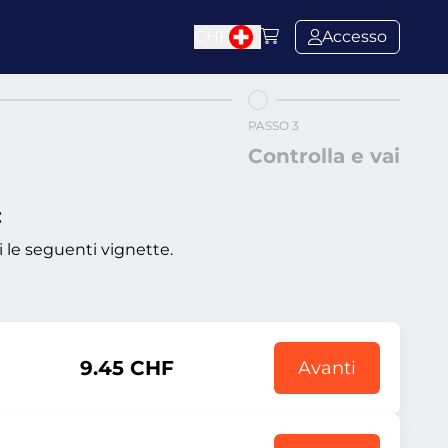
CHF
Accesso
PASSO 3
Controlla e vai
:
i le seguenti vignette.
9.45 CHF
Avanti