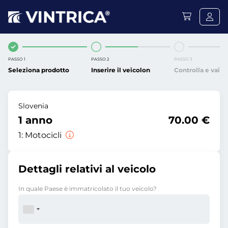
PASSO 1
PASSO 2
PASSO 3
Seleziona prodotto
Inserire il veicolon
Controlla e vai
Slovenia
1 anno
70.00 €
1:
Motocicli
Dettagli relativi al veicolo
In quale Paese è immatricolato il tuo veicolo?