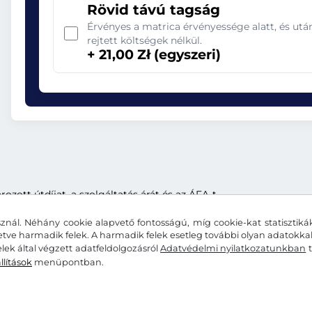
Rövid távú tagság
Érvényes a matrica érvényessége alatt, és ut
rejtett költségek nélkül.
+ 21,00 Zł (egyszeri)
ott útdíjat, a szolgáltatás árát és az ÁFA-t.
znál. Néhány cookie alapvető fontosságú, míg cookie-kat statisztiká
letve harmadik felek. A harmadik felek esetleg további olyan adatokk
lek által végzett adatfeldolgozásról
Adatvédelmi nyilatkozatunkban
t
llítások
menüpontban.