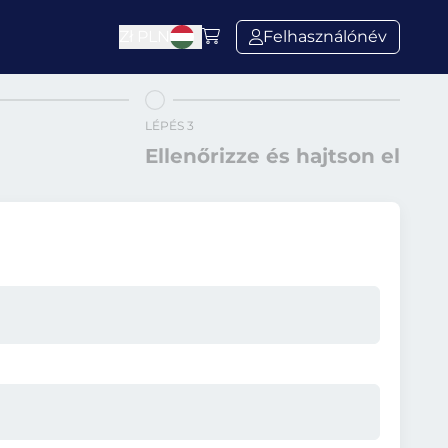
Zł
PLN
Felhasználónév
LÉPÉS 3
Ellenőrizze és hajtson el