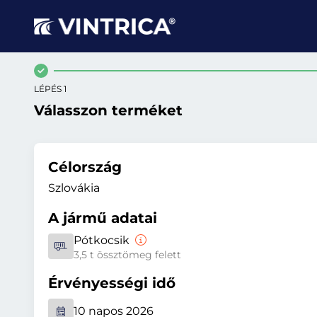
LÉPÉS 1
Válasszon terméket
Célország
Szlovákia
A jármű adatai
Pótkocsik
3,5 t össztömeg felett
Érvényességi idő
10 napos 2026