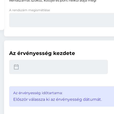
Rendszámát szóköz, kötőjel és pont nélkül adja meg!
A rendszám megismétlése
Az érvényesség kezdete
Az érvényesség időtartama:
Először válassza ki az érvényesség dátumát.