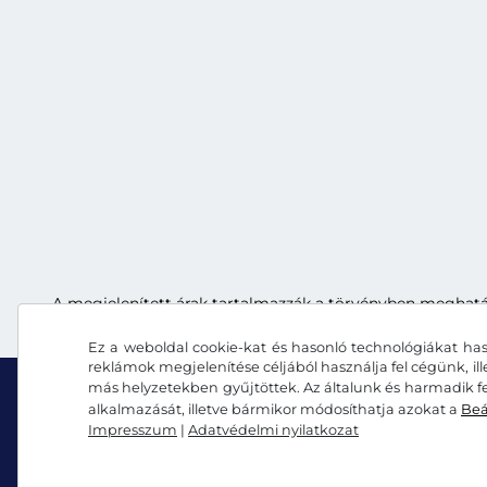
A megjelenített árak tartalmazzák a törvényben meghatároz
Ez a weboldal cookie-kat és hasonló technológiákat has
reklámok megjelenítése céljából használja fel cégünk, il
más helyzetekben gyűjtöttek. Az általunk és harmadik fe
alkalmazását, illetve bármikor módosíthatja azokat a
Beá
Impresszum
|
Adatvédelmi nyilatkozat
Facebook
Instagram