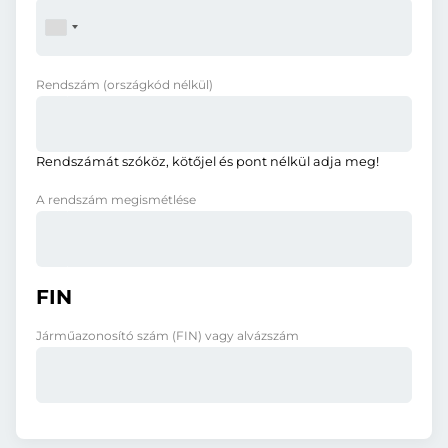
Rendszám
(országkód nélkül)
Rendszámát szóköz, kötőjel és pont nélkül adja meg!
A rendszám megismétlése
FIN
Járműazonosító szám (FIN) vagy alvázszám