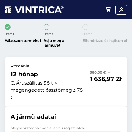
LÉPÉS 1
LÉPÉS 2
LÉPÉS 3
Válasszon terméket
Adja meg a
Ellenőrizze és hajtson el
járművet
Románia
380,00 € =
12 hónap
1 636,97 Zł
C:
Áruszállítás 3,5 t <
megengedett össztömeg ≤ 7,5
t
A jármű adatai
Melyik országban van a jármű regisztrálva?