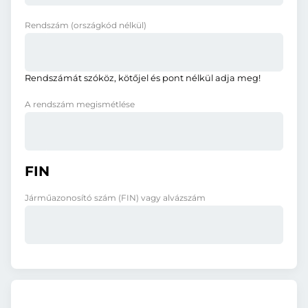
Rendszám
(országkód nélkül)
Rendszámát szóköz, kötőjel és pont nélkül adja meg!
A rendszám megismétlése
FIN
Járműazonosító szám (FIN) vagy alvázszám