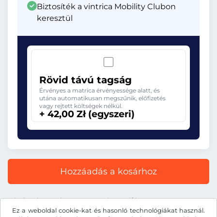
Biztosíték a vintrica Mobility Clubon
keresztül
Rövid távú tagság
Érvényes a matrica érvényessége alatt, és
utána automatikusan megszűnik, előfizetés
vagy rejtett költségek nélkül.
+ 42,00 Zł (egyszeri)
Hozzáadás a kosárhoz
Minden ár tartalmazza a törvényes áfát.
Ez a weboldal cookie-kat és hasonló technológiákat használ.