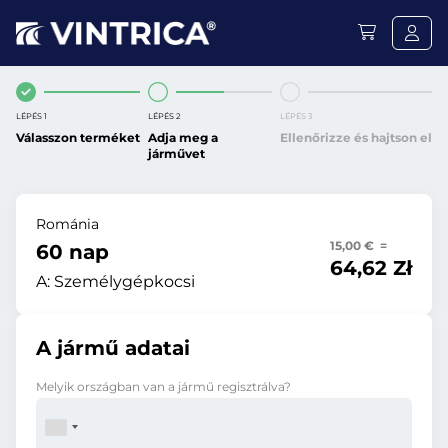
LÉPÉS 1
LÉPÉS 2
LÉPÉS 3
Válasszon terméket
Adja meg a
Ellenőrizze és hajtson el
járművet
Románia
15,00 € =
60 nap
64,62 Zł
A:
Személygépkocsi
A jármű adatai
Melyik országban van a jármű regisztrálva?