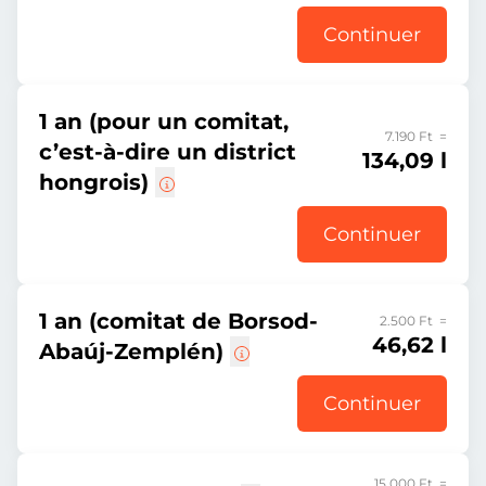
Continuer
1 an (pour un comitat,
7.190 Ft =
c’est-à-dire un district
134,09 l
hongrois)
Continuer
1 an (comitat de Borsod-
2.500 Ft =
46,62 l
Abaúj-Zemplén)
Continuer
15.000 Ft =