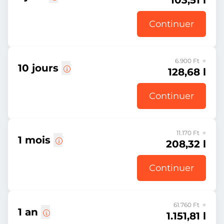
103,51 l
Continuer
6.900 Ft =
10 jours
128,68 l
Continuer
11.170 Ft =
1 mois
208,32 l
Continuer
61.760 Ft =
1 an
1.151,81 l