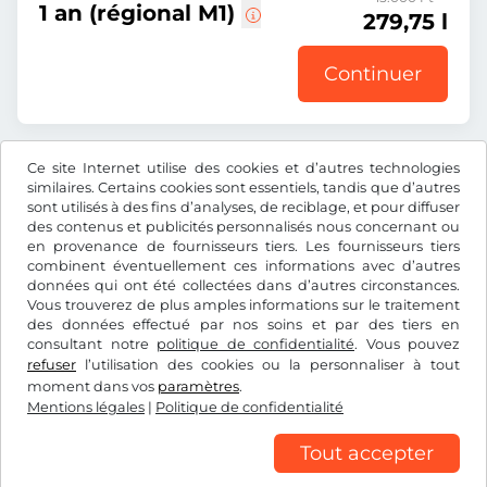
1 an (régional M1)
279,75 l
Continuer
Ce site Internet utilise des cookies et d’autres technologies
Tous les prix s’entendent TVA incluse.
similaires. Certains cookies sont essentiels, tandis que d’autres
sont utilisés à des fins d’analyses, de reciblage, et pour diffuser
des contenus et publicités personnalisés nous concernant ou
en provenance de fournisseurs tiers. Les fournisseurs tiers
combinent éventuellement ces informations avec d’autres
données qui ont été collectées dans d’autres circonstances.
l
RON
Vous trouverez de plus amples informations sur le traitement
des données effectué par nos soins et par des tiers en
consultant notre
politique de confidentialité
. Vous pouvez
Facebook
Instagram
refuser
l’utilisation des cookies ou la personnaliser à tout
moment dans vos
paramètres
.
CGV/droit de rétractation
Politique de confidentialité
Mentions légales
|
Politique de confidentialité
Paramétrage des cookies
Mentions légales
Tout accepter