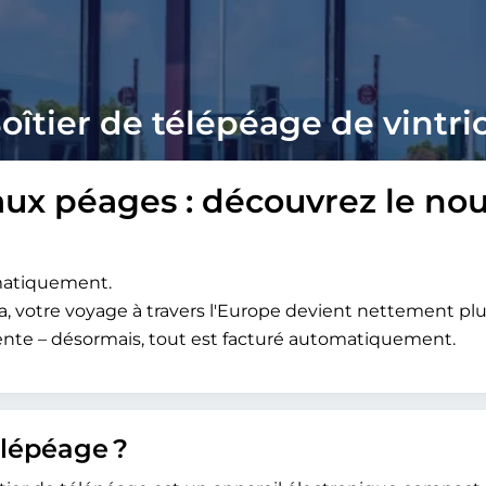
oîtier de télépéage de vintri
aux péages : découvrez le no
omatiquement.
a, votre voyage à travers l'Europe devient nettement plu
attente – désormais, tout est facturé automatiquement.
élépéage ?