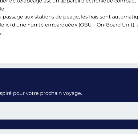
tier de télépéage est un appareil électronique compact, f
le.
u passage aux stations de péage, les frais sont automat
le ici d’une « unité embarquée » (OBU – On-Board Unit)
.
nspiré pour votre prochain voyage.