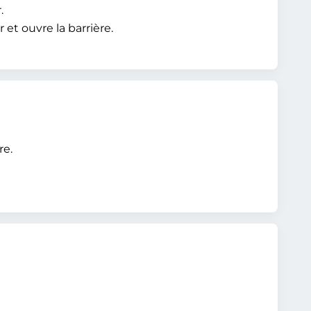
.
t ouvre la barrière.
re.