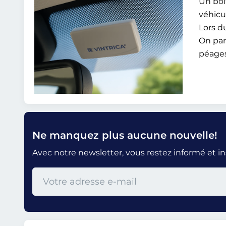
Un boî
véhicu
Lors d
On par
péages
Ne manquez plus aucune nouvelle!
Avec notre newsletter, vous restez informé et i