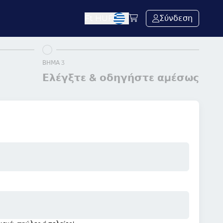
Ft
HUF
Σύνδεση
ΒΉΜΑ 3
Ελέγξτε & οδηγήστε αμέσως