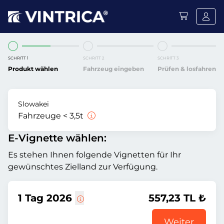
SCHRITT 1
SCHRITT 2
SCHRITT 3
Produkt wählen
Fahrzeug eingeben
Prüfen & losfahren
Slowakei
Fahrzeuge < 3,5t
E-Vignette wählen:
Es stehen Ihnen folgende Vignetten für Ihr
gewünschtes Zielland zur Verfügung.
1 Tag 2026
557,23 TL ₺
Weiter