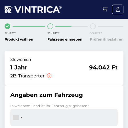
SCHRITT 1
SCHRITT 2
SCHRITT 3
Produkt wählen
Fahrzeug eingeben
Prüfen & losfahren
Slowenien
1 Jahr
94.042 Ft
2B:
Transporter
Angaben zum Fahrzeug
In welchem Land ist Ihr Fahrzeug zugelassen?