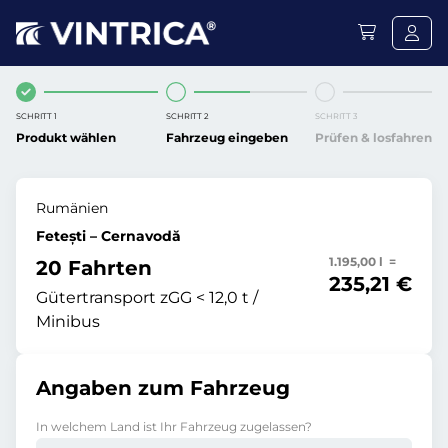
SCHRITT 1
SCHRITT 2
SCHRITT 3
Produkt wählen
Fahrzeug eingeben
Prüfen & losfahren
Rumänien
Fetești – Cernavodă
1.195,00 l =
20 Fahrten
235,21 €
Gütertransport zGG < 12,0 t /
Minibus
Angaben zum Fahrzeug
In welchem Land ist Ihr Fahrzeug zugelassen?