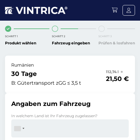
SCHRITT 1
SCHRITT 2
SCHRITT 3
Produkt wählen
Fahrzeug eingeben
Prüfen & losfahren
Rumänien
112,74 l =
30 Tage
21,50 €
B:
Gütertransport zGG ≤ 3,5 t
Angaben zum Fahrzeug
In welchem Land ist Ihr Fahrzeug zugelassen?