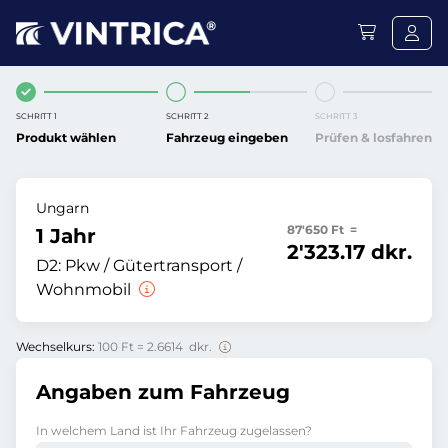
SCHRITT 1
SCHRITT 2
SCHRITT 3
Produkt wählen
Fahrzeug eingeben
Prüfen & losfahren
Ungarn
87'650 Ft =
1 Jahr
2'323.17 dkr.
D2:
Pkw / Gütertransport /
Wohnmobil
Wechselkurs:
100 Ft = 2.6614 dkr.
Angaben zum Fahrzeug
In welchem Land ist Ihr Fahrzeug zugelassen?