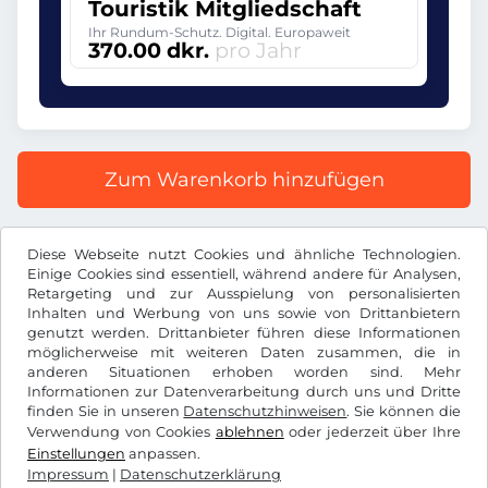
Touristik Mitgliedschaft
Ihr Rundum-Schutz. Digital. Europaweit
370.00 dkr.
pro Jahr
Zum Warenkorb hinzufügen
Alle Preise inkl. gesetzlicher MwSt.
Diese Webseite nutzt Cookies und ähnliche Technologien.
Einige Cookies sind essentiell, während andere für Analysen,
Retargeting und zur Ausspielung von personalisierten
Inhalten und Werbung von uns sowie von Drittanbietern
genutzt werden. Drittanbieter führen diese Informationen
möglicherweise mit weiteren Daten zusammen, die in
dkr.
DKK
anderen Situationen erhoben worden sind. Mehr
Informationen zur Datenverarbeitung durch uns und Dritte
finden Sie in unseren
Datenschutzhinweisen
. Sie können die
Facebook
Instagram
Verwendung von Cookies
ablehnen
oder jederzeit über Ihre
Einstellungen
anpassen.
AGB / Widerrufsrecht
Datenschutzerklärung
Impressum
|
Datenschutzerklärung