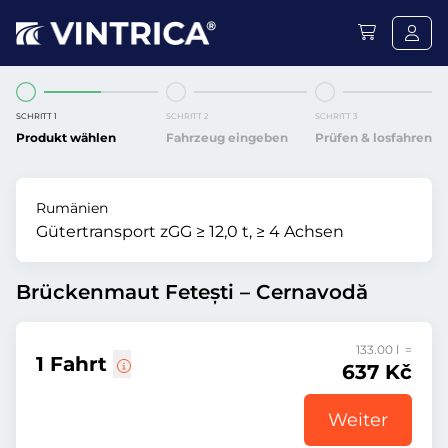
SCHRITT 1
SCHRITT 2
SCHRITT 3
Produkt wählen
Fahrzeug eingeben
Prüfen & losfahren
Rumänien
Gütertransport zGG ≥ 12,0 t, ≥ 4 Achsen
Brückenmaut Fetești – Cernavodă
133.00 l =
1 Fahrt
637 Kč
Weiter