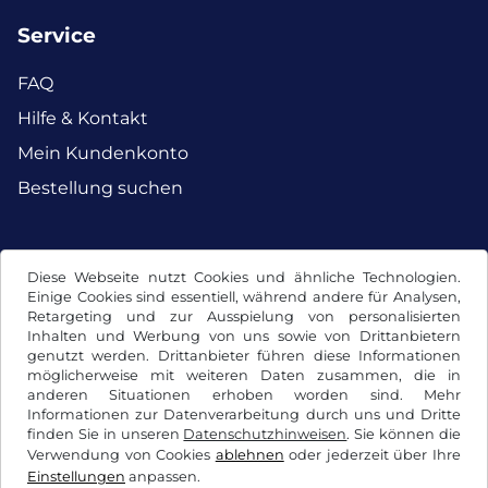
Service
FAQ
Hilfe & Kontakt
Mein Kundenkonto
Bestellung suchen
Facebook
Instagram
Diese Webseite nutzt Cookies und ähnliche Technologien.
Einige Cookies sind essentiell, während andere für Analysen,
Retargeting und zur Ausspielung von personalisierten
Inhalten und Werbung von uns sowie von Drittanbietern
genutzt werden. Drittanbieter führen diese Informationen
möglicherweise mit weiteren Daten zusammen, die in
anderen Situationen erhoben worden sind. Mehr
Informationen zur Datenverarbeitung durch uns und Dritte
finden Sie in unseren
Datenschutzhinweisen
. Sie können die
Verwendung von Cookies
ablehnen
oder jederzeit über Ihre
Einstellungen
anpassen.