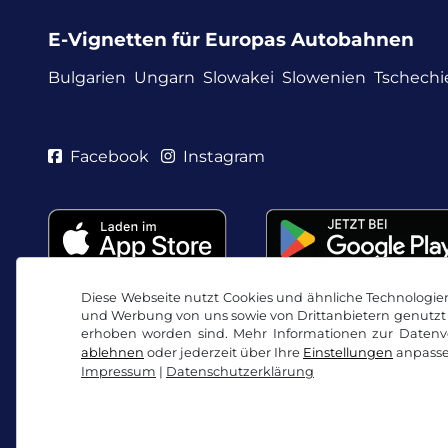
E-Vignetten für Europas Autobahnen
Bulgarien
Ungarn
Slowakei
Slowenien
Tschechi
Facebook
Instagram
Diese Webseite nutzt Cookies und ähnliche Technologien.
und Werbung von uns sowie von Drittanbietern genutzt 
erhoben worden sind. Mehr Informationen zur Datenve
ablehnen
oder jederzeit über Ihre
Einstellungen
anpasse
Impressum
|
Datenschutzerklärung
AGB / Widerrufsrecht
Datenschutzerklärung
Co