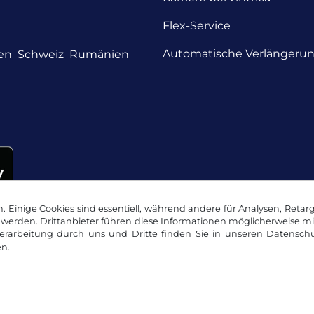
Flex-Service
Automatische Verlängeru
en
Schweiz
Rumänien
 Einige Cookies sind essentiell, während andere für Analysen, Retar
werden. Drittanbieter führen diese Informationen möglicherweise m
rarbeitung durch uns und Dritte finden Sie in unseren
Datenschu
n.
okie Einstellungen
Impressum