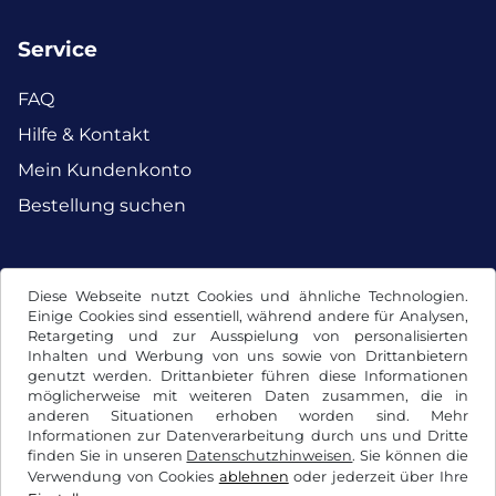
Service
FAQ
Hilfe & Kontakt
Mein Kundenkonto
Bestellung suchen
Facebook
Instagram
Diese Webseite nutzt Cookies und ähnliche Technologien.
Einige Cookies sind essentiell, während andere für Analysen,
Retargeting und zur Ausspielung von personalisierten
Inhalten und Werbung von uns sowie von Drittanbietern
genutzt werden. Drittanbieter führen diese Informationen
möglicherweise mit weiteren Daten zusammen, die in
anderen Situationen erhoben worden sind. Mehr
Informationen zur Datenverarbeitung durch uns und Dritte
finden Sie in unseren
Datenschutzhinweisen
. Sie können die
Verwendung von Cookies
ablehnen
oder jederzeit über Ihre