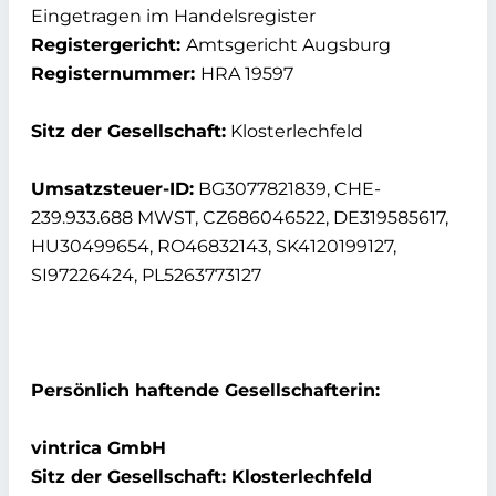
Eingetragen im Handelsregister
Registergericht:
Amtsgericht Augsburg
Registernummer:
HRA 19597
Sitz der Gesellschaft:
Klosterlechfeld
Umsatzsteuer-ID:
BG3077821839, CHE-
239.933.688 MWST, CZ686046522, DE319585617,
HU30499654, RO46832143, SK4120199127,
SI97226424, PL5263773127
Persönlich haftende Gesellschafterin:
vintrica GmbH
Sitz der Gesellschaft: Klosterlechfeld