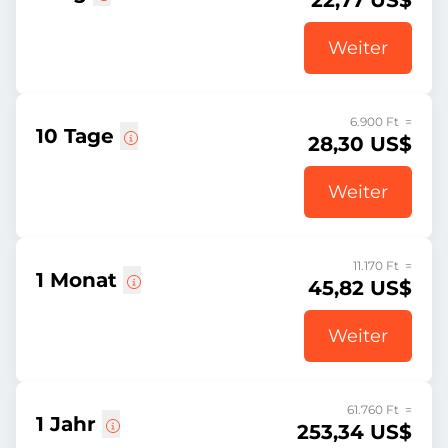
22,77 US$
Weiter
6.900 Ft =
10 Tage
28,30 US$
Weiter
11.170 Ft =
1 Monat
45,82 US$
Weiter
61.760 Ft =
1 Jahr
253,34 US$