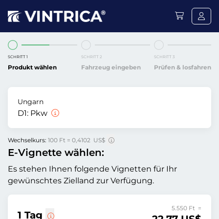
SCHRITT 1
SCHRITT 2
SCHRITT 3
Produkt wählen
Fahrzeug eingeben
Prüfen & losfahren
Ungarn
D1:
Pkw
Wechselkurs:
100 Ft = 0,4102 US$
E-Vignette wählen:
Es stehen Ihnen folgende Vignetten für Ihr
gewünschtes Zielland zur Verfügung.
5.550 Ft =
1 Tag