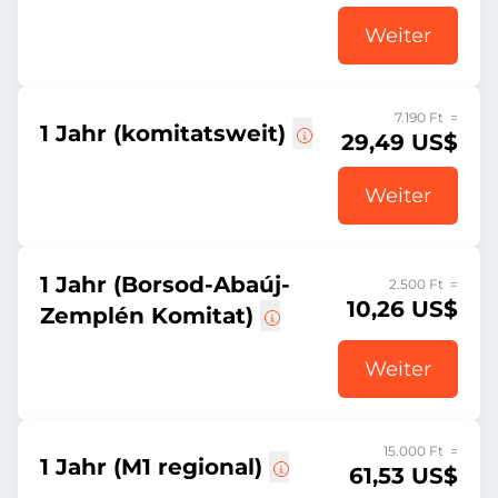
Weiter
7.190 Ft =
1 Jahr (komitatsweit)
29,49 US$
Weiter
1 Jahr (Borsod-Abaúj-
2.500 Ft =
10,26 US$
Zemplén Komitat)
Weiter
15.000 Ft =
1 Jahr (M1 regional)
61,53 US$