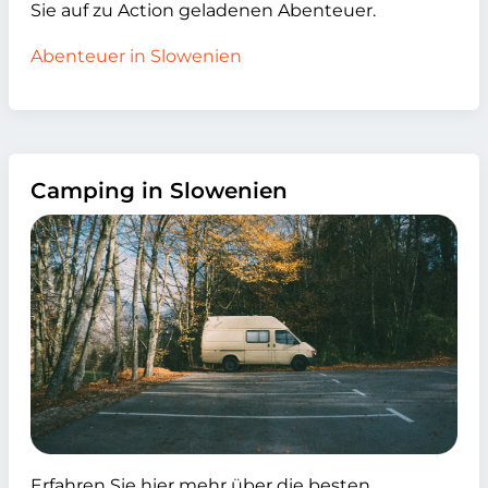
Sie auf zu Action geladenen Abenteuer.
Abenteuer in Slowenien
Camping in Slowenien
Erfahren Sie hier mehr über die besten