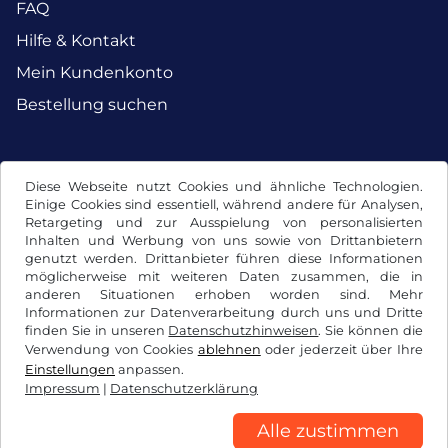
FAQ
Hilfe & Kontakt
Mein Kundenkonto
Bestellung suchen
Facebook
Instagram
Diese Webseite nutzt Cookies und ähnliche Technologien.
Einige Cookies sind essentiell, während andere für Analysen,
Retargeting und zur Ausspielung von personalisierten
Inhalten und Werbung von uns sowie von Drittanbietern
genutzt werden. Drittanbieter führen diese Informationen
möglicherweise mit weiteren Daten zusammen, die in
anderen Situationen erhoben worden sind. Mehr
Informationen zur Datenverarbeitung durch uns und Dritte
finden Sie in unseren
Datenschutzhinweisen
. Sie können die
Verwendung von Cookies
ablehnen
oder jederzeit über Ihre
Einstellungen
anpassen.
Impressum
|
Datenschutzerklärung
AGB / Widerrufsrecht
Datenschutzerklärung
Cookie Einstellungen
Impressum
Alle zustimmen