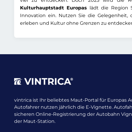
viel zu entdecken. Doch 2025 wird die R
Kulturhauptstadt Europas
lädt die Region 
Innovation ein. Nutzen Sie die Gelegenheit,
erleben und Kultur ohne Grenzen zu entdecke
vintrica ist Ihr beliebtes Maut-Portal für Europas
Autofahrer nutzen jährlich die E-Vignette.
Autofah
sicheren Online-Registrierung der Autobahn Vig
der Maut-Station.