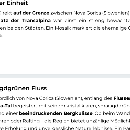
er Einheit
Direkt
auf der Grenze
zwischen Nova Gorica (Slowenien) u
latz der Transalpina
war einst ein streng bewachte
en beiden Städten. Ein Mosaik markiert die ehemalige Gr
a
.
agdgrünen Fluss
ördlich von Nova Gorica (Slowenien), entlang
des
Flusse
a-Tal
begeistert mit seinem kristallklaren, smaragdgrü
nd einer
beeindruckenden Bergkulisse
. Ob beim Wand
hren oder Rafting – die Region bietet unzählige Möglich
ive Erholung und unvergessliche Naturerlebnisse. Ein Pa