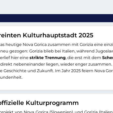
reinten Kulturhauptstadt 2025
s heutige Nova Gorica zusammen mit Gorizia eine einzig
 neu gezogen:
Gorizia blieb bei Italien, während Jugosl
rlief hier eine
strikte Trennung
, die erst mit dem
Sche
direkt nebeneinander liegen, wieder enger zusammen. B
e Geschichte und Zukunft. Im Jahr 2025 feiern Nova Gori
bundenheit.
offizielle Kulturprogramm
ojekt von Nova Gorica (Slowenien) und Gorizia (Italien)