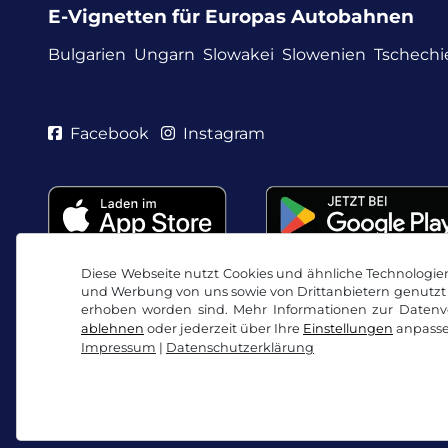
E-Vignetten für Europas Autobahnen
Bulgarien
Ungarn
Slowakei
Slowenien
Tschechi
Facebook
Instagram
Diese Webseite nutzt Cookies und ähnliche Technologien.
und Werbung von uns sowie von Drittanbietern genutzt 
erhoben worden sind. Mehr Informationen zur Datenve
ablehnen
oder jederzeit über Ihre
Einstellungen
anpasse
Impressum
|
Datenschutzerklärung
AGB / Widerrufsrecht
Datenschutzerklärung
Co