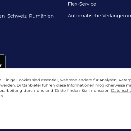
Flex-Service
Automatische Verlängeru
en
Schweiz
Rumänien
 Einige Cookies sind essentiell, während andere für Analysen, Retar
werden. Drittanbieter führen diese Informationen möglicherweise m
rarbeitung durch uns und Dritte finden Sie in unseren
Datenschu
n.
okie Einstellungen
Impressum