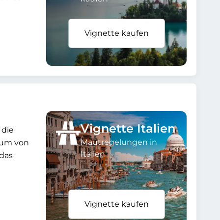
Vignette kaufen
Vignette Italien
 die
Mautregelungen in
eum von
Italien
 das
Vignette kaufen