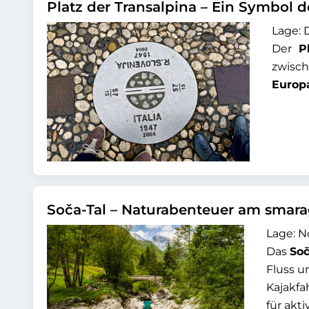
Platz der Transalpina – Ein Symbol d
Lage: 
Der
P
zwisch
Europ
Soča-Tal – Naturabenteuer am smar
Lage: N
Das
Soč
Fluss u
Kajakfa
für akt