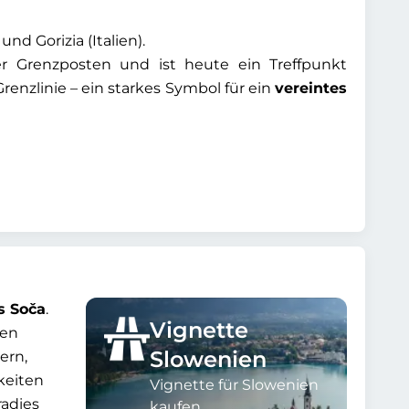
nd Gorizia (Italien).
r Grenzposten und ist heute ein Treffpunkt
enzlinie – ein starkes Symbol für ein
vereintes
s Soča
.
Vignette
nen
Slowenien
ern,
keiten
Vignette für Slowenien
radies
kaufen