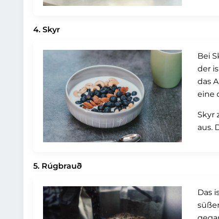
4. Skyr
Bei S
der i
das A
eine 
Skyr 
aus. 
5. Rúgbrauð
Das i
süßen
gegar