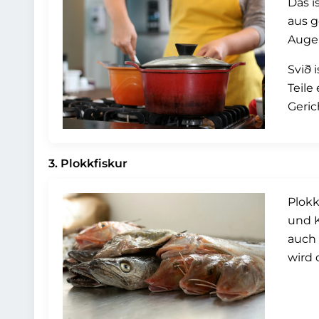
Das i
aus g
Augen
Svið 
Teile
Geric
3. Plokkfiskur
Plokk
und K
auch 
wird 