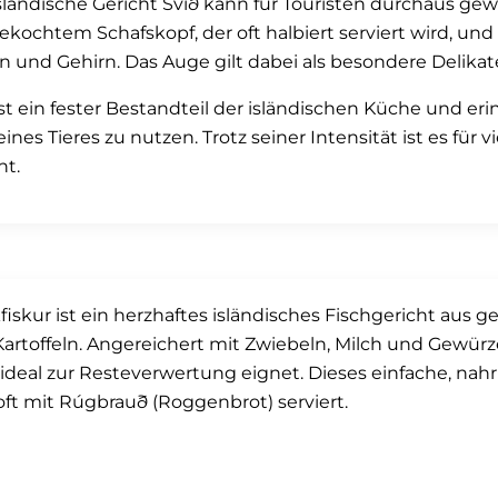
sländische Gericht Svið kann für Touristen durchaus g
ekochtem Schafskopf, der oft halbiert serviert wird, und 
 und Gehirn. Das Auge gilt dabei als besondere Delikat
ist ein fester Bestandteil der isländischen Küche und eri
 eines Tieres zu nutzen. Trotz seiner Intensität ist es für
ht.
fiskur ist ein herzhaftes isländisches Fischgericht aus g
artoffeln. Angereichert mit Zwiebeln, Milch und Gewürze
ideal zur Resteverwertung eignet. Dieses einfache, nahrh
oft mit Rúgbrauð (Roggenbrot) serviert.