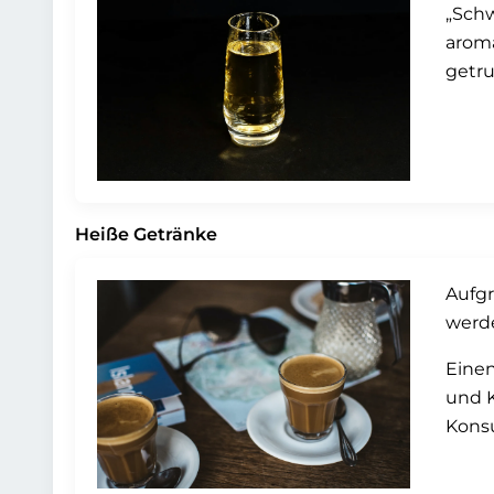
„Schw
aroma
getr
Heiße Getränke
Aufgr
werde
Einen
und K
Konsu