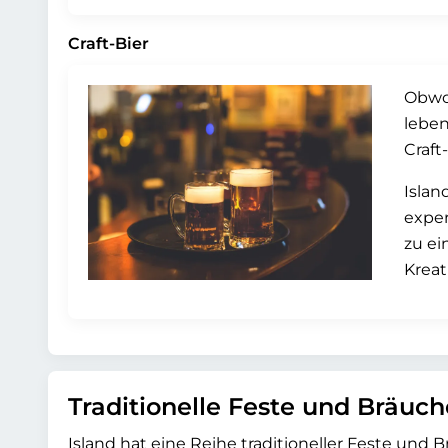
Craft-Bier
Obwoh
leben
Craft
Islan
exper
zu ei
Kreat
Traditionelle Feste und Bräuch
Island hat eine Reihe traditioneller Feste und B