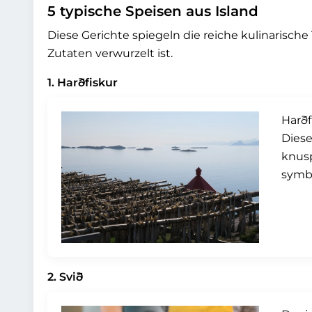
5 typische Speisen aus Island
Diese Gerichte spiegeln die reiche kulinarische
Zutaten verwurzelt ist.
1. Harðfiskur
Harðf
Diese
knusp
symbo
2. Svið