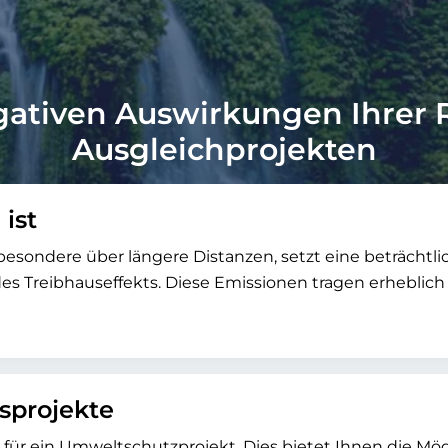
gativen Auswirkungen Ihrer 
Ausgleichprojekten
ist
sondere über längere Distanzen, setzt eine beträchtli
des Treibhauseffekts. Diese Emissionen tragen erhebli
sprojekte
 für ein Umweltschutzprojekt. Dies bietet Ihnen die Mö