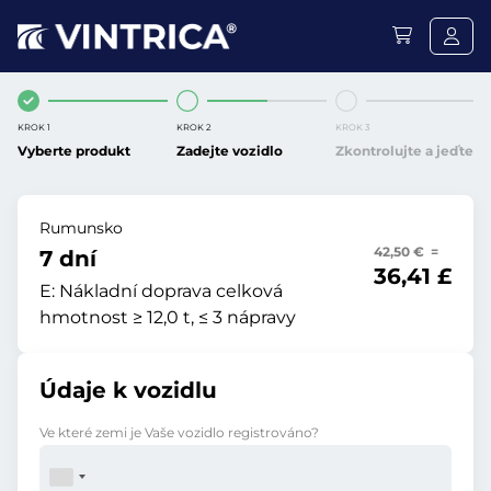
KROK 1
KROK 2
KROK 3
Vyberte produkt
Zadejte vozidlo
Zkontrolujte a jeďte
Rumunsko
42,50 € =
7 dní
36,41 £
E:
Nákladní doprava celková
hmotnost ≥ 12,0 t, ≤ 3 nápravy
Údaje k vozidlu
Ve které zemi je Vaše vozidlo registrováno?