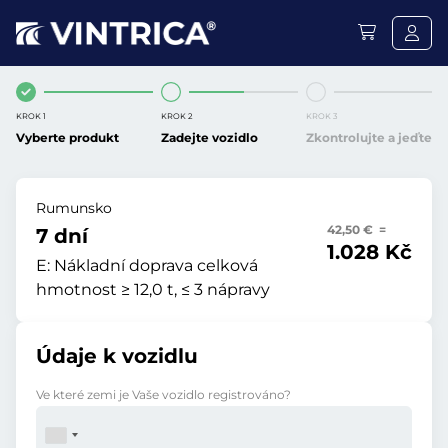
KROK 1
KROK 2
KROK 3
Vyberte produkt
Zadejte vozidlo
Zkontrolujte a jeďte
Rumunsko
42,50 € =
7 dní
1.028 Kč
E:
Nákladní doprava celková
hmotnost ≥ 12,0 t, ≤ 3 nápravy
Údaje k vozidlu
Ve které zemi je Vaše vozidlo registrováno?