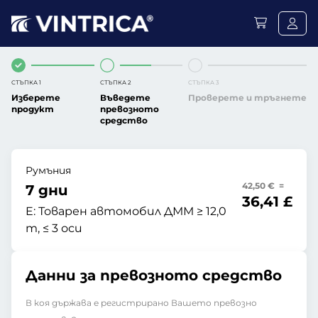
СТЪПКА 1
СТЪПКА 2
СТЪПКА 3
Изберете
Въведете
Проверете и тръгнете
продукт
превозното
средство
Румъния
42,50 € =
7 дни
36,41 £
E:
Товарен автомобил ДММ ≥ 12,0
т, ≤ 3 оси
Данни за превозното средство
В коя държава е регистрирано Вашето превозно