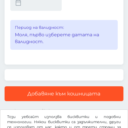
Период на валидност:
Моля, първо изберете датата на
валидност.
Добавяне към кошницата
Всички цени са с включен ДДС
Този уебсайт използва бисквитки и подобни
технологии. Някои бисквитки са задължителни, други
се използват от нас, както и от трети страни за