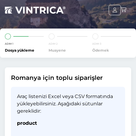
ADIM 1
ADIM 2
ADIM 3
Dosya yükleme
Muayene
Ödemek
Romanya için toplu siparişler
Araç listenizi Excel veya CSV formatında
yükleyebilirsiniz. Aşağıdaki sütunlar
gereklidir:
product