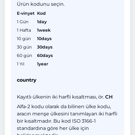
Ürün kodunu seçin.
E-vinyet
Kod
1 Gün
1day
1 Hafta
1week
10 gün
10days
30 gün
30days
60 gün
60days
1 Yıl
1year
country
Kayıtlı ülkenin iki harfli kısaltması, ör.
CH
Alfa-2 kodu olarak da bilinen ülke kodu,
aracın menşe ülkesini tanımlayan iki harfli
bir kısaltmadır. Bu kod ISO 3166-1
standardına göre her ülke için