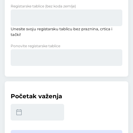
Registarske tablice
(bez koda zemlje)
Unesite svoju registarsku tablicu bez praznina, crtica i
tački!
Ponovite registarske tablice
Početak važenja