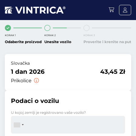
KORAK 1
KORAK 2
KORAK 3
Odaberite proizvod
Unesite vozilo
Proverite i krenite na put
Slovačka
1 dan 2026
43,45 Zł
Prikolice
Podaci o vozilu
U kojoj zemlji je registrovano vaše vozilo?