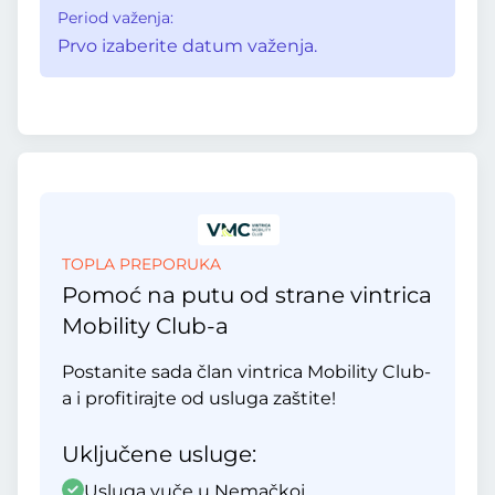
Period važenja:
Prvo izaberite datum važenja.
TOPLA PREPORUKA
Pomoć na putu od strane vintrica
Mobility Club-a
Postanite sada član vintrica Mobility Club-
a i profitirajte od usluga zaštite!
Uključene usluge:
Usluga vuče u Nemačkoj