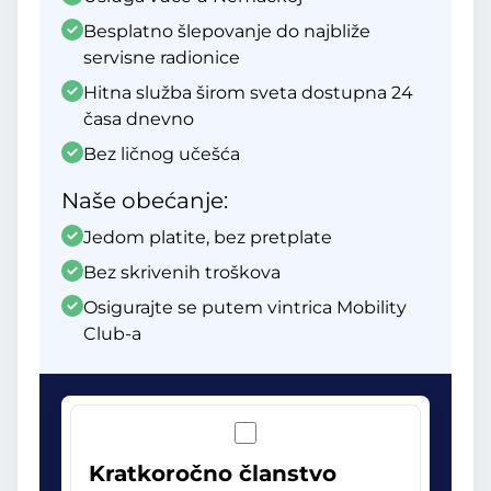
Besplatno šlepovanje do najbliže
servisne radionice
Hitna služba širom sveta dostupna 24
časa dnevno
Bez ličnog učešća
Naše obećanje:
Jedom platite, bez pretplate
Bez skrivenih troškova
Osigurajte se putem vintrica Mobility
Club-a
Kratkoročno članstvo