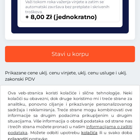
Važi tokom roka važenja vinjete a zatim se
automatski završava bez pretplate i skrivenih
troškova.
+ 8,00 Zł (jednokratno)
Stavi u korpu
Prikazane cene uklj. cenu vinjete, uklj. cenu usluge i uklj.
zakonski PDV
Ova veb-stranica koristi kolačiće i slične tehnologije. Neki
kolačići su obavezni, dok druge koristimo mi i treće strane za
analitiku, ponovno ciljanje i prikazivanje personalizovanog
sadržaja i reklamiranja. Treće strane mogu kombinovati ove
Zł
PLN
informacije sa drugim podacima prikupljenim u drugim
situacijama. Više informacija o obradi podataka od strane nas
i trećih strana možete pronaći u našim
informacijama o zaštiti
Facebook
Instagram
podataka
. Možete odbiti upotrebu
kolačića
ili u svako doba
prilagoditi
postavke.