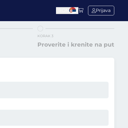
l
RON
Prijava
KORAK 3
Proverite i krenite na put