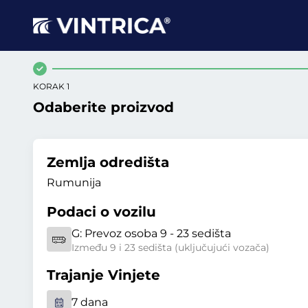
KORAK 1
Odaberite proizvod
Zemlja odredišta
Rumunija
Podaci o vozilu
G:
Prevoz osoba 9 - 23 sedišta
Između 9 i 23 sedišta (uključujući vozača)
Trajanje Vinjete
7 dana