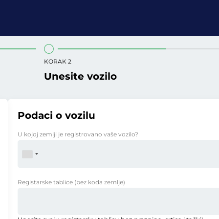
KORAK 2
Unesite vozilo
Podaci o vozilu
U kojoj zemlji je registrovano vaše vozilo?
Registarske tablice
(bez koda zemlje)