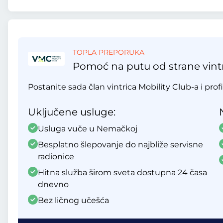
TOPLA PREPORUKA
Pomoć na putu od strane vintr
Postanite sada član vintrica Mobility Club-a i profi
Uključene usluge:
Usluga vuče u Nemačkoj
Besplatno šlepovanje do najbliže servisne
radionice
Hitna služba širom sveta dostupna 24 časa
dnevno
Bez ličnog učešća