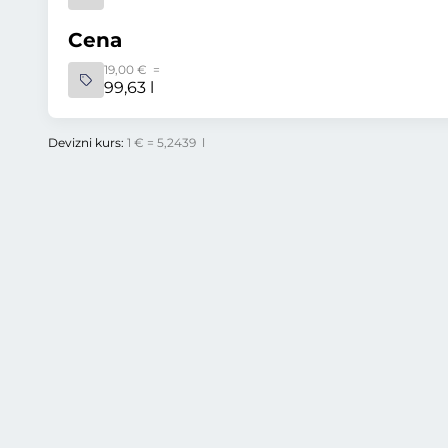
Cena
19,00 € =
99,63 l
Devizni kurs:
1 € = 5,2439 l