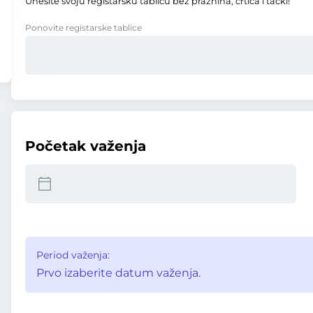
Unesite svoju registarsku tablicu bez praznina, crtica i tački!
Ponovite registarske tablice
Početak važenja
Period važenja:
Prvo izaberite datum važenja.