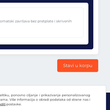
omatski završava bez pretplate i skrivenih
Stavi u korpu
nalitiku, ponovno ciljanje i prikazivanje personalizovanog
ama. Više informacija o obradi podataka od strane nas i
diti
postavke.