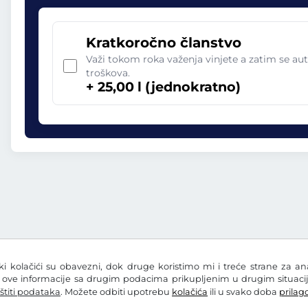
Kratkoročno članstvo
Važi tokom roka važenja vinjete a zatim se aut
troškova.
+ 25,00 l (jednokratno)
eki kolačići su obavezni, dok druge koristimo mi i treće strane za a
i ove informacije sa drugim podacima prikupljenim u drugim situacij
štiti podataka
. Možete odbiti upotrebu
kolačića
ili u svako doba
prilago