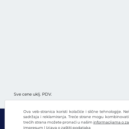
Sve cene uklj. PDV.
Ova veb-stranica koristi kolačiće i slične tehnologije. N
sadržaja i reklamiranja. Treće strane mogu kombinovat
trećih strana možete pronaći u našim
informacijama o za
Impresum
|
Izjava o zaštiti podataka