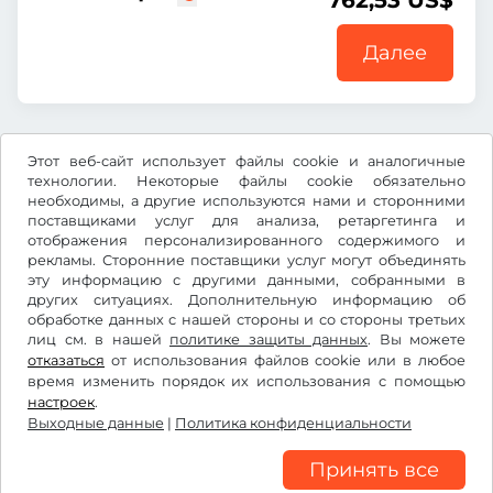
762,53 US$
Далее
Все цены указаны с учетом НДС.
Этот веб-сайт использует файлы cookie и аналогичные
технологии. Некоторые файлы cookie обязательно
необходимы, а другие используются нами и сторонними
поставщиками услуг для анализа, ретаргетинга и
отображения персонализированного содержимого и
рекламы. Сторонние поставщики услуг могут объединять
US$
USD
эту информацию с другими данными, собранными в
других ситуациях. Дополнительную информацию об
обработке данных с нашей стороны и со стороны третьих
лиц см. в нашей
Facebook
Instagram
политике защиты данных
. Вы можете
отказаться
от использования файлов cookie или в любое
время изменить порядок их использования с помощью
Условия использования/право на отказ
настроек
.
Политика конфиденциальности
Выходные данные
|
Политика конфиденциальности
Настройки файлов cookie
Выходные данные
Принять все