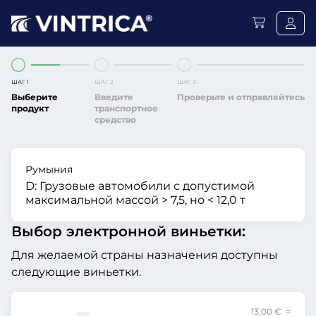
ШАГ 1
ШАГ 2
ШАГ 3
Выберите
Введите
Проверьте и отправляйтесь
продукт
транспортное
средство
Румыния
D:
Грузовые автомобили с допустимой
максимальной массой > 7,5, но < 12,0 т
Выбор электронной виньетки:
Для желаемой страны назначения доступны
следующие виньетки.
13,00 € =