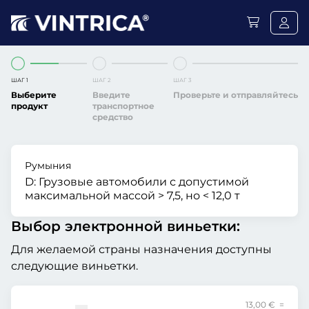
ШАГ 1
ШАГ 2
ШАГ 3
Выберите
Введите
Проверьте и отправляйтесь
продукт
транспортное
средство
Румыния
D:
Грузовые автомобили с допустимой
максимальной массой > 7,5, но < 12,0 т
Выбор электронной виньетки:
Для желаемой страны назначения доступны
следующие виньетки.
13,00 € =