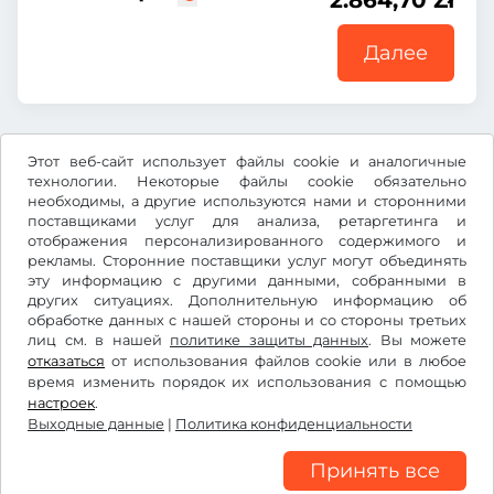
2.864,70 Zł
Далее
Все цены указаны с учетом НДС.
Этот веб-сайт использует файлы cookie и аналогичные
технологии. Некоторые файлы cookie обязательно
необходимы, а другие используются нами и сторонними
поставщиками услуг для анализа, ретаргетинга и
отображения персонализированного содержимого и
рекламы. Сторонние поставщики услуг могут объединять
Zł
PLN
эту информацию с другими данными, собранными в
других ситуациях. Дополнительную информацию об
обработке данных с нашей стороны и со стороны третьих
лиц см. в нашей
Facebook
Instagram
политике защиты данных
. Вы можете
отказаться
от использования файлов cookie или в любое
время изменить порядок их использования с помощью
Условия использования/право на отказ
настроек
.
Политика конфиденциальности
Выходные данные
|
Политика конфиденциальности
Настройки файлов cookie
Выходные данные
Принять все