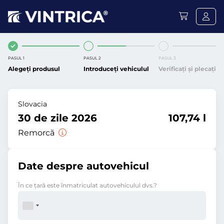
PASUL 1
PASUL 2
PASUL 3
Alegeți produsul
Introduceți vehiculul
Verificați și plecați
Slovacia
30 de zile 2026
107,74 l
Remorcă
Date despre autovehicul
În ce ţară este înmatriculat autovehiculul dvs.?