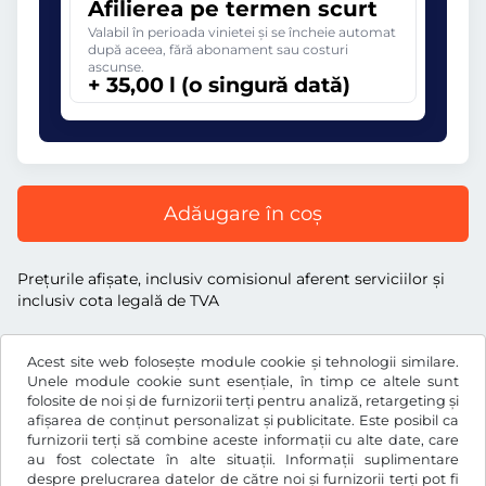
Afilierea pe termen scurt
Valabil în perioada vinietei și se încheie automat
după aceea, fără abonament sau costuri
ascunse.
+ 35,00 l (o singură dată)
Adăugare în coș
Preţurile afişate, inclusiv comisionul aferent serviciilor și
inclusiv cota legală de TVA
Acest site web folosește module cookie și tehnologii similare.
Unele module cookie sunt esențiale, în timp ce altele sunt
folosite de noi și de furnizorii terți pentru analiză, retargeting și
l
RON
afișarea de conținut personalizat și publicitate. Este posibil ca
furnizorii terți să combine aceste informații cu alte date, care
au fost colectate în alte situații. Informații suplimentare
despre prelucrarea datelor de către noi și furnizorii terți pot fi
Facebook
Instagram