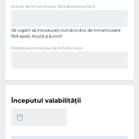
Număr de înmatriculare
(fără abrevierea ţării)
Vă rugăm să introduceţi numărul dvs. de înmatriculare
fără spații, liniuţă și punct!
Repetarea numărului de înmatriculare
Începutul valabilităţii