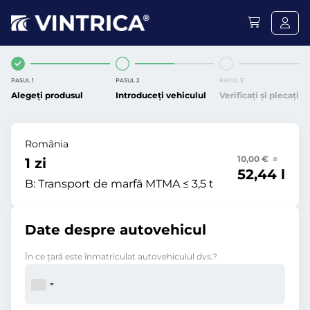
PASUL 1
PASUL 2
PASUL 3
Alegeți produsul
Introduceți vehiculul
Verificați și plecați
România
10,00 € =
1 zi
52,44 l
B:
Transport de marfă MTMA ≤ 3,5 t
Date despre autovehicul
În ce ţară este înmatriculat autovehiculul dvs.?