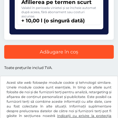
Afilierea pe termen scurt
Valabil în perioada vinietei și se încheie automat
după aceea, fără abonament sau costuri
ascunse.
+ 10,00 l (o singură dată)
Adăugare în coș
Toate prețurile includ TVA.
Acest site web folosește module cookie și tehnologii similare.
Unele module cookie sunt esențiale, în timp ce altele sunt
folosite de noi și de furnizorii terți pentru analiză, retargeting și
l
RON
afișarea de conținut personalizat și publicitate. Este posibil ca
furnizorii terți să combine aceste informații cu alte date, care
au fost colectate în alte situații. Informații suplimentare
despre prelucrarea datelor de către noi și furnizorii terți pot fi
Facebook
Instagram
găsite în secțiunea noastră
Indicații cu privire la protecția