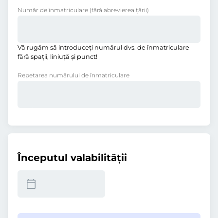
Număr de înmatriculare
(fără abrevierea ţării)
Vă rugăm să introduceţi numărul dvs. de înmatriculare
fără spații, liniuţă și punct!
Repetarea numărului de înmatriculare
Începutul valabilităţii