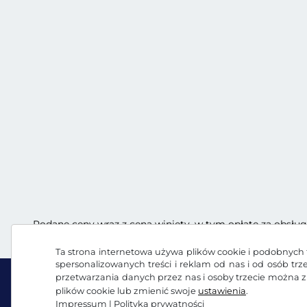
Podane ceny wraz z ceną winiety, w tym opłatę za obsług
Ta strona internetowa używa plików cookie i podobnych t
spersonalizowanych treści i reklam od nas i od osób tr
przetwarzania danych przez nas i osoby trzecie można 
plików cookie lub zmienić swoje
ustawienia
.
Impressum
|
Polityka prywatności