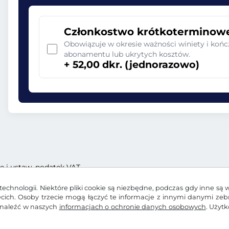
Członkostwo krótkoterminow
Obowiązuje w okresie ważności winiety i końc
abonamentu lub ukrytych kosztów.
+ 52,00 dkr. (jednorazowo)
ę i ustaw. podatek VAT
echnologii. Niektóre pliki cookie są niezbędne, podczas gdy inne są 
zecich. Osoby trzecie mogą łączyć te informacje z innymi danymi ze
znaleźć w naszych
informacjach o ochronie danych osobowych
. Użyt