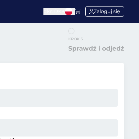
dkr.
DKK
Zaloguj się
KROK 3
Sprawdź i odjedź