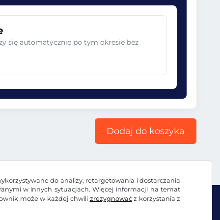
e
zy się automatycznie po tym okresie bez
Dodaj do koszyka
wykorzystywane do analizy, retargetowania i dostarczania
branymi w innych sytuacjach. Więcej informacji na temat
kownik może w każdej chwili
zrezygnować
z korzystania z