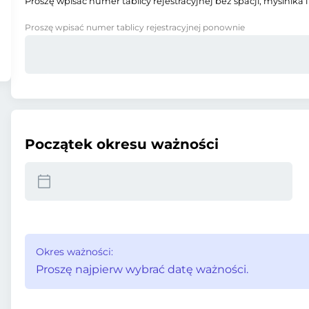
Proszę wpisać numer tablicy rejestracyjnej bez spacji, myślnika i
Proszę wpisać numer tablicy rejestracyjnej ponownie
Początek okresu ważności
Okres ważności:
Proszę najpierw wybrać datę ważności.