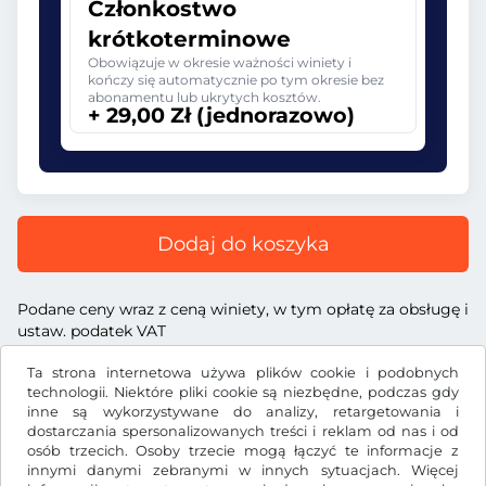
Członkostwo
krótkoterminowe
Obowiązuje w okresie ważności winiety i
kończy się automatycznie po tym okresie bez
abonamentu lub ukrytych kosztów.
+ 29,00 Zł (jednorazowo)
Dodaj do koszyka
Podane ceny wraz z ceną winiety, w tym opłatę za obsługę i
ustaw. podatek VAT
Ta strona internetowa używa plików cookie i podobnych
technologii. Niektóre pliki cookie są niezbędne, podczas gdy
inne są wykorzystywane do analizy, retargetowania i
dostarczania spersonalizowanych treści i reklam od nas i od
Zł
PLN
osób trzecich. Osoby trzecie mogą łączyć te informacje z
innymi danymi zebranymi w innych sytuacjach. Więcej