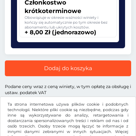
Członkostwo
krótkoterminowe
Obowiązuje w okresie ważności winiety i
kończy się automatycznie po tym okresie bez
abonamentu lub ukrytych kosztów.
+ 8,00 Zł (jednorazowo)
Dodaj do koszyka
Podane ceny wraz z ceną winiety, w tym opłatę za obsługę i
ustaw. podatek VAT
Ta strona internetowa używa plików cookie i podobnych
technologii. Niektóre pliki cookie są niezbędne, podczas gdy
inne są wykorzystywane do analizy, retargetowania i
dostarczania spersonalizowanych treści i reklam od nas i od
Zł
PLN
osób trzecich. Osoby trzecie mogą łączyć te informacje z
innymi danymi zebranymi w innych sytuacjach. Więcej